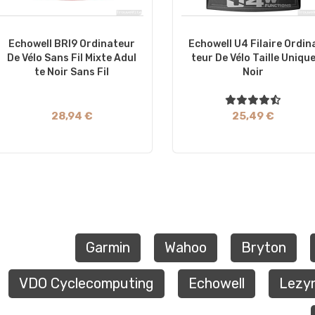
Echowell BRI9 Ordinateur
Echowell U4 Filaire Ordin
De Vélo Sans Fil Mixte Adul
Teur De Vélo Taille Uniqu
Te Noir Sans Fil
Noir
28,94 €
25,49 €
Garmin
Wahoo
Bryton
VDO Cyclecomputing
Echowell
Lezy