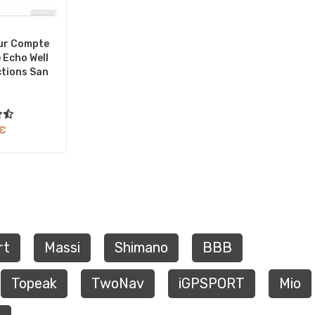
ur Compte
 Echo Well
ctions San
 €
rt
Massi
Shimano
BBB
Topeak
TwoNav
iGPSPORT
Mio