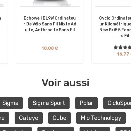
a
Echowell BL9W Ordinateu
Cyclo Ordinate
e
R De Vélo Sans Fil Mixte Ad
Ur Kilométrique
Ulte, Anthracite Sans Fil
New Bri5 5 Fon
S Fil
18,08 €
16,77
Voir aussi
Sigma
Sigma Sport
Polar
CicloSpo
ne
Cateye
Cube
Mio Technology