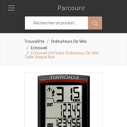
Parcourir
TrouveVite
Ordinateurs De Vélo
Echowell
Echowell U4 Filaire Ordinateur De Vélo
Taille Unique Noir