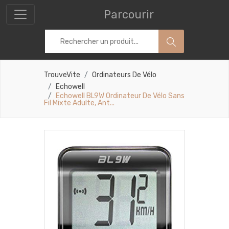
Parcourir
TrouveVite
Ordinateurs De Vélo
Echowell
Echowell BL9W Ordinateur De Vélo Sans
Fil Mixte Adulte, Ant...