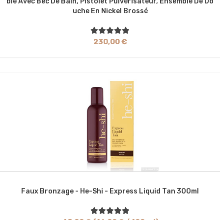
Ble Avec Bec De Bain, Pistolet Pulvérisateur, Ensemble De Do
Uche En Nickel Brossé
230,00 €
Faux Bronzage - He-Shi - Express Liquid Tan 300ml