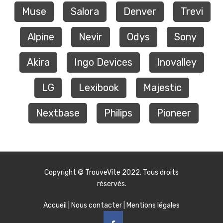
Muse
Salora
Denver
Trevi
Alpine
Nevir
Odys
Sony
Akira
Ingo Devices
Inovalley
LG
Lexibook
Majestic
Nextbase
Philips
Pioneer
Copyright ©
TrouveVite
2022. Tous droits
réservés.
Accueil
|
Nous contacter
|
Mentions légales