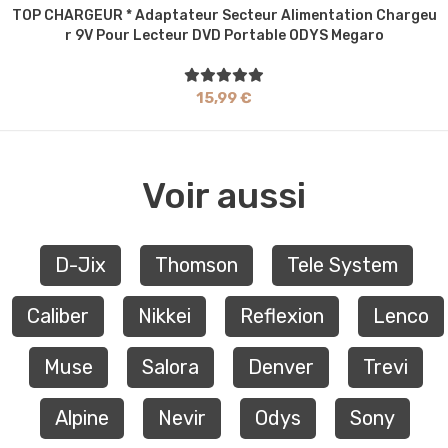
TOP CHARGEUR * Adaptateur Secteur Alimentation Chargeu
R 9V Pour Lecteur DVD Portable ODYS Megaro
15,99 €
Voir aussi
D-Jix
Thomson
Tele System
Caliber
Nikkei
Reflexion
Lenco
Muse
Salora
Denver
Trevi
Alpine
Nevir
Odys
Sony