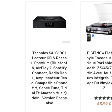
Technics SA-C100 I
DIGITNOW Plat
Lecteur CD & Résea
Nyle Encodeu
U Premium (Bluetoot
Rique Portable
H, AirPlay 2, Spotify
Ooth, 33/45/7
Connect, Radio Dab
Min Avec Haut
+, Amplificateur Jen
Urs Intégrés,
O, Compatible Phono
Age Du Vinyle
MM, Sapce Tune, Tid
3
Al Et Amazon Music)
Noir - Version Franç
Aise
63,99 €