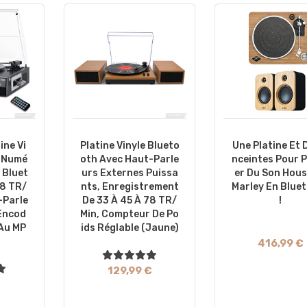
ine Vi
Platine Vinyle Blueto
Une Platine Et 
r Numé
Oth Avec Haut-Parle
Nceintes Pour P
 Bluet
Urs Externes Puissa
Er Du Son Hous
8 TR/
Nts, Enregistrement
Marley En Blue
-Parle
De 33 À 45 À 78 TR/
!
 Encod
Min, Compteur De Po
 Au MP
Ids Réglable (jaune)
416,99 €
129,99 €