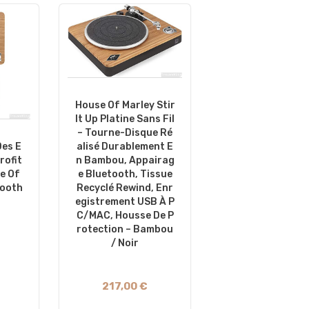
House Of Marley Stir
It Up Platine Sans Fil
– Tourne-Disque Ré
Alisé Durablement E
Des E
N Bambou, Appairag
rofit
E Bluetooth, Tissue
e Of
Recyclé Rewind, Enr
tooth
Egistrement USB À P
C/MAC, Housse De P
Rotection – Bambou
/ Noir
217,00 €