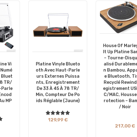
House Of Marley
It Up Platine Sa
– Tourne-Disqu
Alisé Durablem
ine Vi
Platine Vinyle Blueto
N Bambou, App
r Numé
Oth Avec Haut-Parle
E Bluetooth, T
 Bluet
Urs Externes Puissa
Recyclé Rewind
8 TR/
Nts, Enregistrement
Egistrement US
-Parle
De 33 À 45 À 78 TR/
C/MAC, Housse
 Encod
Min, Compteur De Po
Rotection – Ba
 Au MP
Ids Réglable (jaune)
/ Noir
129,99 €
217,00 €