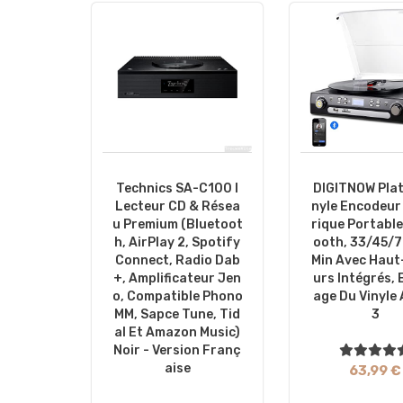
Technics SA-C100 I
DIGITNOW Plat
Lecteur CD & Résea
Nyle Encodeu
U Premium (Bluetoot
Rique Portable
H, AirPlay 2, Spotify
Ooth, 33/45/7
Connect, Radio Dab
Min Avec Haut
+, Amplificateur Jen
Urs Intégrés,
O, Compatible Phono
Age Du Vinyle
MM, Sapce Tune, Tid
3
Al Et Amazon Music)
Noir - Version Franç
Aise
63,99 €