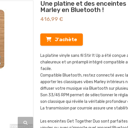
Une platine et des enceintes
Marley en Bluetooth !
416,99 €
J'achète
La platine vinyle sans fil Stir It Up a été conç
chaleureux et un préampli intégré compatible a
facile.
Compatible Bluetooth, restez connecté avec la n
apporter les classiques vibes Marley intérieur
diffuser votre musique via Bluetooth sur plusieu
Son 33/45 RPM permet de sélectionner le réglag
son classique qui révèle la véritable profondeu
La transmission par courroie assure une stabilit
Les enceintes Get Together Duo sont parfaites
vinyles ou avec n’importe quel appareil Bluetoo