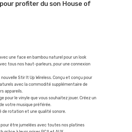
 pour profiter du son House of
ue avec une face en bambou naturel pour un look
vec tous nos haut-parleurs, pour une connexion
ouvelle Stir It Up Wireless. Conçu et conçu pour
s naturels avec la commodité supplémentaire de
rs appareils.
e pour le vinyle que vous souhaitez jouer. Créez un
r de votre musique préférée.
é de rotation et une qualité sonore.
 pour être jumelées avec toutes nos platines
th grâce à leurs prises RCA et AUX.