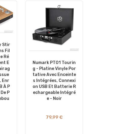
 Stir
ns Fil
e Ré
ent E
Numark PT01 Tourin
airag
G - Platine Vinyle Por
issue
Tative Avec Enceinte
, Enr
S Intégrées, Connexi
B À P
On USB Et Batterie R
 De P
Echargeable Intégré
mbou
E - Noir
79,99 €