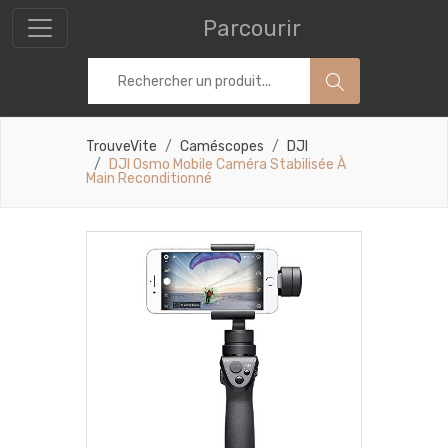
Parcourir
TrouveVite
Caméscopes
DJI
DJI Osmo Mobile Caméra Stabilisée À
Main Reconditionné