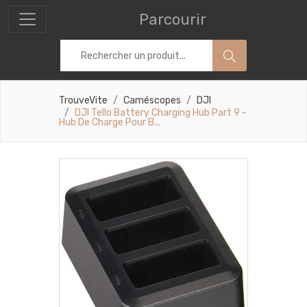
Parcourir
TrouveVite
Caméscopes
DJI
DJI Tello Battery Charging Hub Part 9 -
Hub De Charge Pour B...