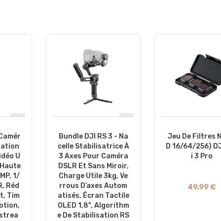
 Camér
Bundle DJI RS 3 - Na
Jeu De Filtres 
sation
Celle Stabilisatrice À
D 16/64/256) DJ
idéo U
3 Axes Pour Caméra
I 3 Pro
 Haute
DSLR Et Sans Miroir,
MP, 1/
Charge Utile 3kg, Ve
R, Réd
Rrous D’axes Autom
49,99 €
t, Tim
Atisés, Écran Tactile
otion,
OLED 1,8", Algorithm
strea
E De Stabilisation RS