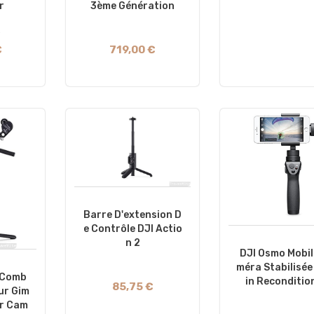
r
3ème Génération
€
719,00 €
Barre D'extension D
E Contrôle DJI Actio
N 2
DJI Osmo Mobil
Méra Stabilisée
 Comb
In Reconditio
85,75 €
eur Gim
ur Cam