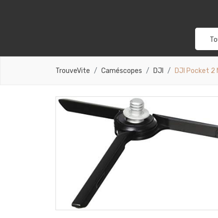
To
TrouveVite
Caméscopes
DJI
DJI Pocket 2 M