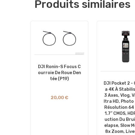
Produits similaires
DJI Ronin-S Focus C
Ourroie De Roue Den
Tée (P19)
DJI Pocket 2 -
A 4K À Stabili
3 Axes, Vlog, V
20,00 €
Ltra HD, Photo
Résolution 64 
1.7” CMOS, HD
Uction Du Brui
Elapse, Slow M
8x Zoom, Live