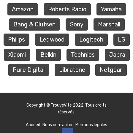
Amazon
Roberts Radio
Yamaha
Bang & Olufsen
Sony
Marshall
Philips
Ledwood
Logitech
LG
Xiaomi
Belkin
Technics
Jabra
Pure Digital
Libratone
Netgear
Copyright ©
TrouveVite
2022. Tous droits
réservés.
Accueil
|
Nous contacter
|
Mentions légales