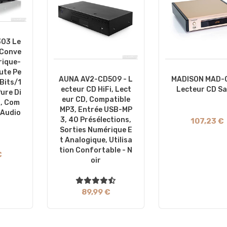
03 Le
 Conve
rique-
ute Pe
AUNA AV2-CD509 - L
MADISON MAD-
Bits/1
Ecteur CD HiFi, Lect
Lecteur CD Sa
ure Di
Eur CD, Compatible
B, Com
MP3, Entrée USB-MP
 Audio
3, 40 Présélections,
107,23 €
Sorties Numérique E
T Analogique, Utilisa
Tion Confortable - N
€
Oir
89,99 €