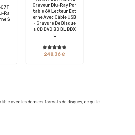
Graveur Blu-Ray Por
S07T
Table 6X Lecteur Ext
lu-Ra
Erne Avec Câble USB
rne S
- Gravure De Disque
S CD DVD BD DL BDX
L
248,36 €
ble avec les derniers formats de disques, ce qui le