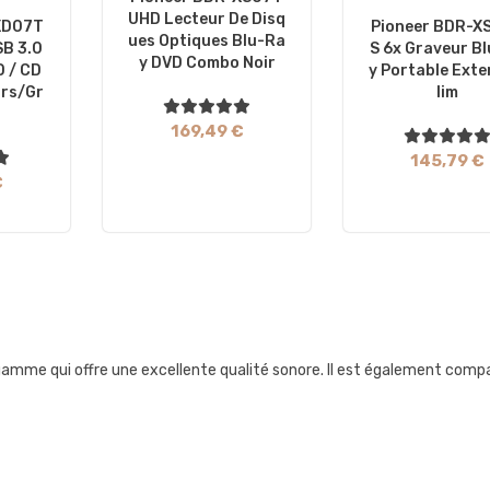
UHD Lecteur De Disq
XD07T
Pioneer BDR-X
Ues Optiques Blu-Ra
SB 3.0
S 6x Graveur B
Y DVD Combo Noir
D / CD
Y Portable Exte
urs/Gr
Lim
169,49 €
145,79 €
€
mme qui offre une excellente qualité sonore. Il est également compati