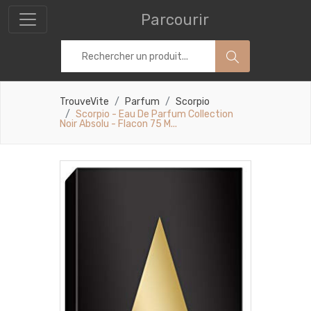
Parcourir
TrouveVite
Parfum
Scorpio
Scorpio - Eau De Parfum Collection
Noir Absolu - Flacon 75 M...