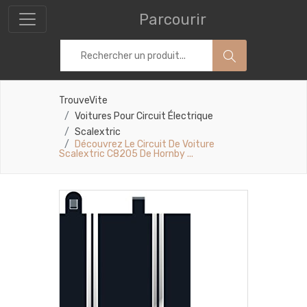
Parcourir
TrouveVite
Voitures Pour Circuit Électrique
Scalextric
Découvrez Le Circuit De Voiture
Scalextric C8205 De Hornby ...