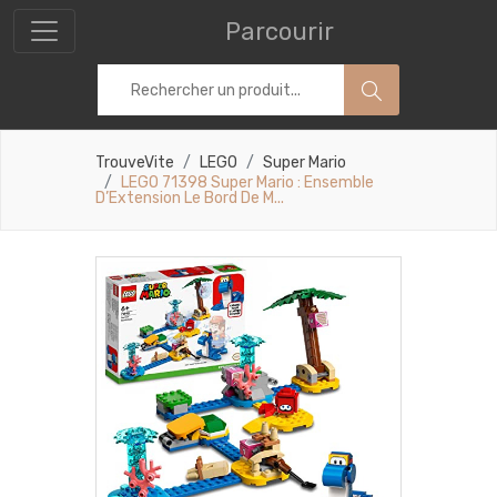
Parcourir
TrouveVite
LEGO
Super Mario
LEGO 71398 Super Mario : Ensemble
D’Extension Le Bord De M...