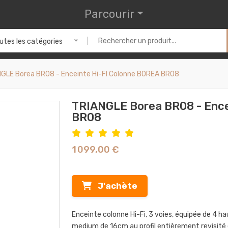
Parcourir
utes les catégories
GLE Borea BR08 - Enceinte Hi-FI Colonne BOREA BR08
TRIANGLE Borea BR08 - Ence
BR08
1 099,00 €
J'achète
Enceinte colonne Hi-Fi, 3 voies, équipée de 4 
medium de 16cm au profil entièrement revisité 