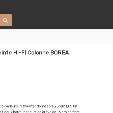
inte Hi-FI Colonne BOREA
haut-parleurs : 1 tweeter dôme soie 25mm EFS un
et deux haut- parleurs de grave de 16 cm en fibre