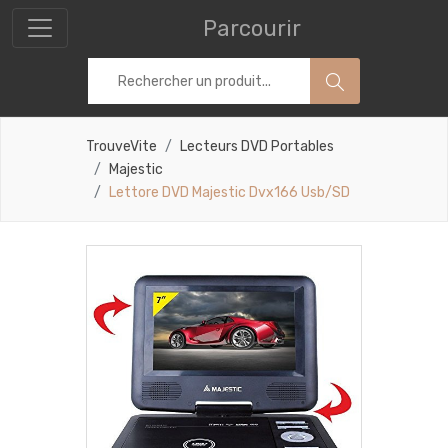
Parcourir
TrouveVite
Lecteurs DVD Portables
Majestic
Lettore DVD Majestic Dvx166 Usb/SD