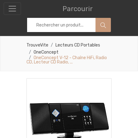
Parcourir
TrouveVite
Lecteurs CD Portables
OneConcept
OneConcept V-12 - Chaîne HiFi, Radio
CD, Lecteur CD Radio, ...