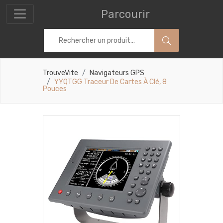
Parcourir
TrouveVite
Navigateurs GPS
YYQTGG Traceur De Cartes À Clé, 8
Pouces